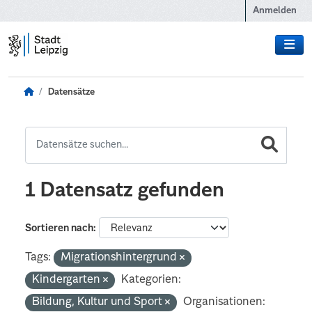
Zum Hauptinhalt wechseln
Anmelden
Datensätze
1 Datensatz gefunden
Sortieren nach
Tags:
Migrationshintergrund
Kindergarten
Kategorien:
Bildung, Kultur und Sport
Organisationen: