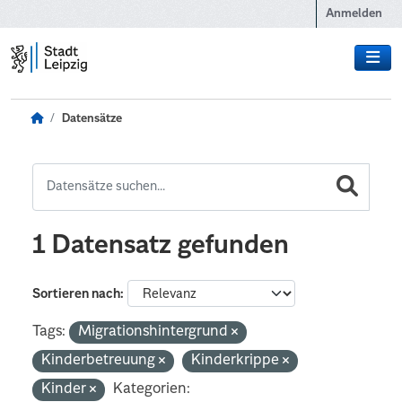
Zum Hauptinhalt wechseln
Anmelden
Datensätze
1 Datensatz gefunden
Sortieren nach
Tags:
Migrationshintergrund
Kinderbetreuung
Kinderkrippe
Kinder
Kategorien: