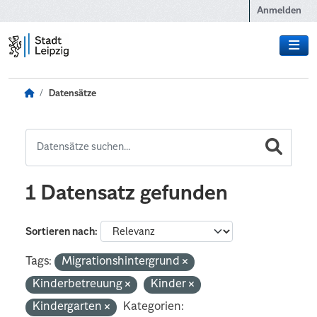
Zum Hauptinhalt wechseln
Anmelden
Datensätze
1 Datensatz gefunden
Sortieren nach
Tags:
Migrationshintergrund
Kinderbetreuung
Kinder
Kindergarten
Kategorien: