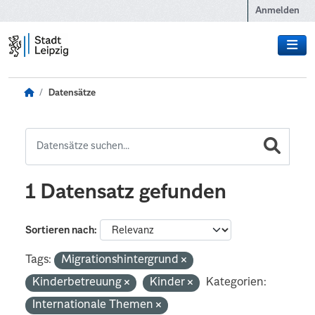
Zum Hauptinhalt wechseln
Anmelden
Datensätze
1 Datensatz gefunden
Sortieren nach
Tags:
Migrationshintergrund
Kinderbetreuung
Kinder
Kategorien:
Internationale Themen