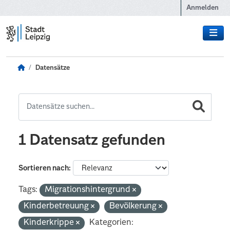
Zum Hauptinhalt wechseln
Anmelden
Datensätze
1 Datensatz gefunden
Sortieren nach
Tags:
Migrationshintergrund
Kinderbetreuung
Bevölkerung
Kinderkrippe
Kategorien: