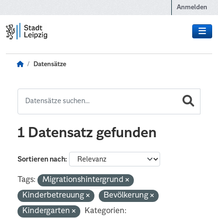
Zum Hauptinhalt wechseln
Anmelden
Datensätze
1 Datensatz gefunden
Sortieren nach
Tags:
Migrationshintergrund
Kinderbetreuung
Bevölkerung
Kindergarten
Kategorien: