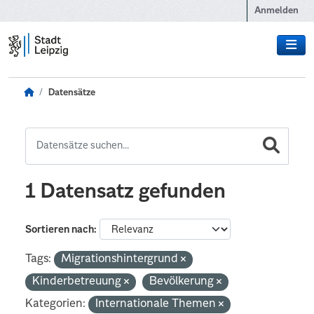
Zum Hauptinhalt wechseln
Anmelden
Datensätze
1 Datensatz gefunden
Sortieren nach
Tags:
Migrationshintergrund
Kinderbetreuung
Bevölkerung
Kategorien:
Internationale Themen