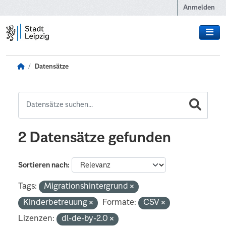
Zum Hauptinhalt wechseln
Anmelden
Datensätze
2 Datensätze gefunden
Sortieren nach
Tags:
Migrationshintergrund
Kinderbetreuung
Formate:
CSV
Lizenzen:
dl-de-by-2.0