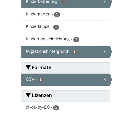
Kinderbetreuung
-
x
1
Kindergarten
-
1
Kinderkrippe
-
1
Kindertageseinrichtung
-
1
Migrationshintergrund
-
x
1
Formate
CSV
-
x
1
Lizenzen
dl-de-by-2.0
-
1