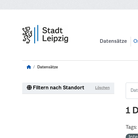
Zum Hauptinhalt wechseln
Datensätze
O
Datensätze
Filtern nach Standort
Löschen
1 
Tags:
Int