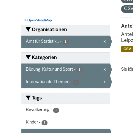
CS
© OpenStreetMap
Ante
Organisationen
Antei
Leipz
Amt für Statistik...
-
x
1
CSV
Kategorien
Bildung, Kultur und Sport
-
x
Sie kö
1
Internationale Themen
-
x
1
Tags
Bevölkerung
-
1
Kinder
-
1