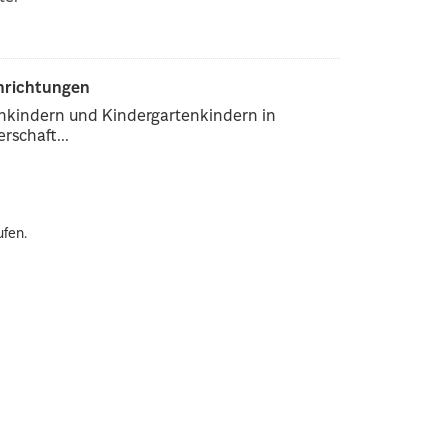
inrichtungen
enkindern und Kindergartenkindern in
rschaft...
ufen.