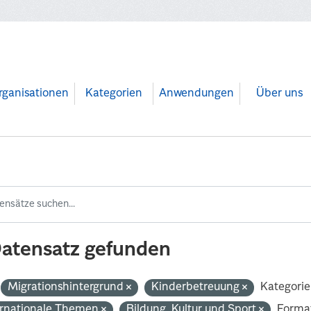
rganisationen
Kategorien
Anwendungen
Über uns
Datensatz gefunden
Migrationshintergrund
Kinderbetreuung
Kategorie
ernationale Themen
Bildung, Kultur und Sport
Forma