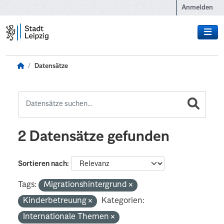
Zum Hauptinhalt wechseln
Anmelden
Datensätze
2 Datensätze gefunden
Sortieren nach
Tags:
Migrationshintergrund
Kinderbetreuung
Kategorien:
Internationale Themen