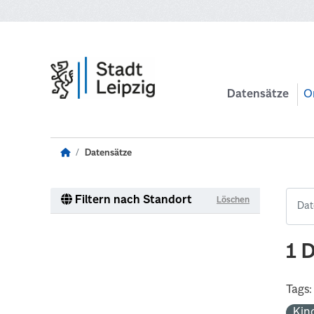
Zum Hauptinhalt wechseln
Datensätze
O
Datensätze
Filtern nach Standort
Löschen
1 
Tags:
Kin