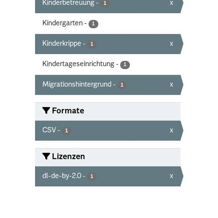
Kinderbetreuung
-
x
1
Kindergarten
-
1
Kinderkrippe
-
x
1
Kindertageseinrichtung
-
1
Migrationshintergrund
-
x
1
Formate
CSV
-
x
1
Lizenzen
dl-de-by-2.0
-
x
1