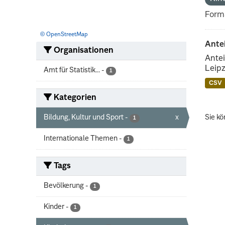
Form
© OpenStreetMap
Ante
Organisationen
Antei
Leipz
Amt für Statistik...
-
1
CSV
Kategorien
Bildung, Kultur und Sport
-
x
Sie kö
1
Internationale Themen
-
1
Tags
Bevölkerung
-
1
Kinder
-
1