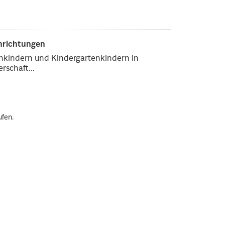
inrichtungen
enkindern und Kindergartenkindern in
rschaft...
ufen.