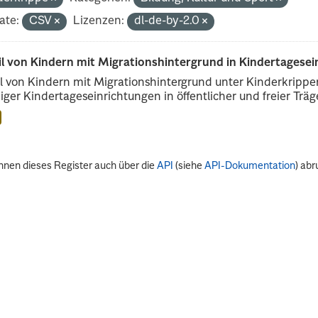
ate:
CSV
Lizenzen:
dl-de-by-2.0
il von Kindern mit Migrationshintergrund in Kindertagese
l von Kindern mit Migrationshintergrund unter Kinderkripp
iger Kindertageseinrichtungen in öffentlicher und freier Träge
nnen dieses Register auch über die
API
(siehe
API-Dokumentation
) abr