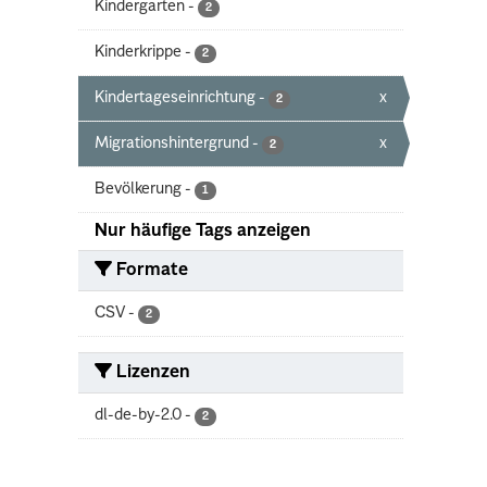
Kindergarten
-
2
Kinderkrippe
-
2
Kindertageseinrichtung
-
x
2
Migrationshintergrund
-
x
2
Bevölkerung
-
1
Nur häufige Tags anzeigen
Formate
CSV
-
2
Lizenzen
dl-de-by-2.0
-
2