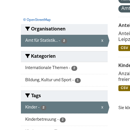
Amt
© OpenStreetMap
Ante
Organisationen
Antei
Leipz
Amt für Statistik...
-
x
2
CSV
Kategorien
Kinde
Internationale Themen
-
2
Anzah
freie
Bildung, Kultur und Sport
-
1
CSV
Tags
Kinder
-
x
Sie kö
2
Kinderbetreuung
-
2