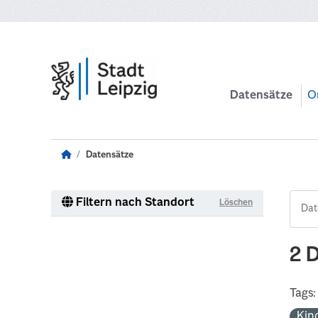
Zum Hauptinhalt wechseln
Datensätze
O
Datensätze
Filtern nach Standort
Löschen
2 
Tags:
Kin