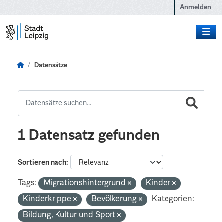
Zum Hauptinhalt wechseln
Anmelden
Datensätze
1 Datensatz gefunden
Sortieren nach
Tags:
Migrationshintergrund
Kinder
Kinderkrippe
Bevölkerung
Kategorien:
Bildung, Kultur und Sport