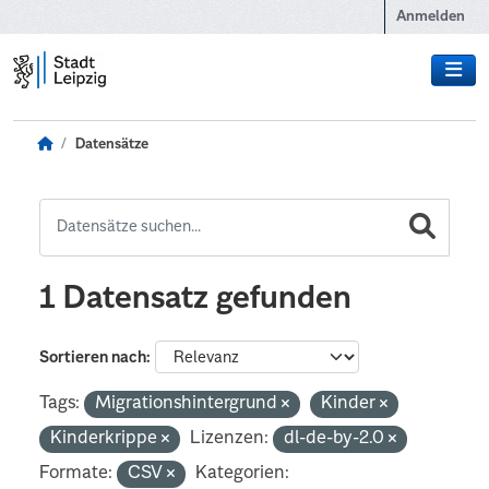
Zum Hauptinhalt wechseln
Anmelden
Datensätze
1 Datensatz gefunden
Sortieren nach
Tags:
Migrationshintergrund
Kinder
Kinderkrippe
Lizenzen:
dl-de-by-2.0
Formate:
CSV
Kategorien: