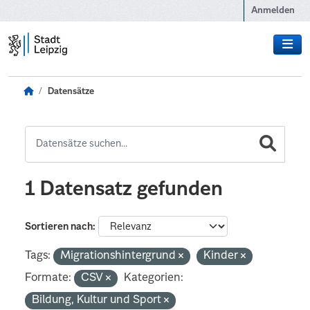
Zum Hauptinhalt wechseln
Anmelden
Datensätze
1 Datensatz gefunden
Sortieren nach
Tags:
Migrationshintergrund
Kinder
Formate:
CSV
Kategorien:
Bildung, Kultur und Sport