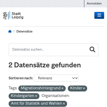
Zum Hauptinhalt wechseln
Anmelden
Datensätze
2 Datensätze gefunden
Sortieren nach
Tags:
Migrationshintergrund
Kinder
Kindergarten
Organisationen:
Amt für Statistik und Wahlen