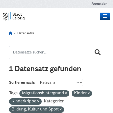
Zum Hauptinhalt wechseln
Anmelden
Datensätze
1 Datensatz gefunden
Sortieren nach
Tags:
Migrationshintergrund
Kinder
Kinderkrippe
Kategorien:
Bildung, Kultur und Sport