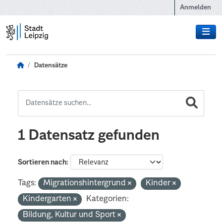
Zum Hauptinhalt wechseln
Anmelden
Datensätze
1 Datensatz gefunden
Sortieren nach
Tags:
Migrationshintergrund
Kinder
Kindergarten
Kategorien:
Bildung, Kultur und Sport