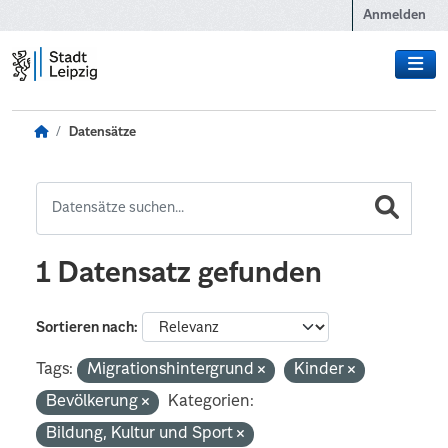
Zum Hauptinhalt wechseln
Anmelden
Datensätze
1 Datensatz gefunden
Sortieren nach
Tags:
Migrationshintergrund
Kinder
Bevölkerung
Kategorien:
Bildung, Kultur und Sport