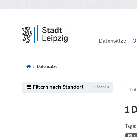
Zum Hauptinhalt wechseln
Datensätze
O
Datensätze
Filtern nach Standort
Löschen
1 
Tags:
Bil