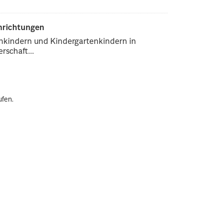
inrichtungen
enkindern und Kindergartenkindern in
rschaft...
ufen.