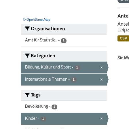
Ante
© OpenStreetMap
Antei
Organisationen
Leipz
CSV
Amt für Statistik...
-
1
Kategorien
Sie kö
Bildung, Kultur und Sport
-
x
1
Internationale Themen
-
x
1
Tags
Bevölkerung
-
1
Kinder
-
x
1