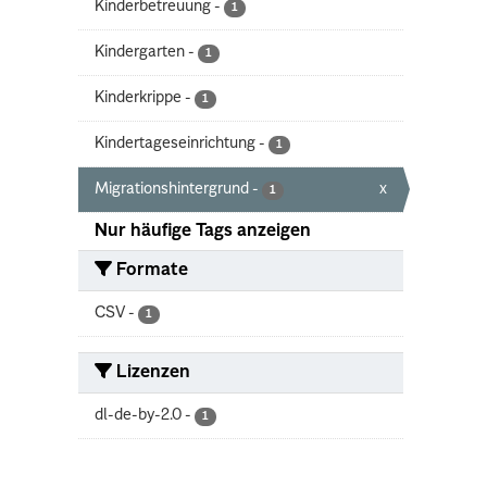
Kinderbetreuung
-
1
Kindergarten
-
1
Kinderkrippe
-
1
Kindertageseinrichtung
-
1
Migrationshintergrund
-
x
1
Nur häufige Tags anzeigen
Formate
CSV
-
1
Lizenzen
dl-de-by-2.0
-
1