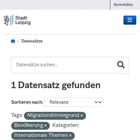
Zum Hauptinhalt wechseln
Anmelden
Datensätze
1 Datensatz gefunden
Sortieren nach
Tags:
Migrationshintergrund
Bevölkerung
Kategorien:
Internationale Themen