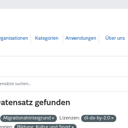
rganisationen
Kategorien
Anwendungen
Über uns
Datensatz gefunden
Migrationshintergrund
Lizenzen:
dl-de-by-2.0
orien:
Bildung, Kultur und Sport