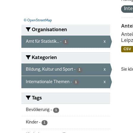
Int
© OpenStreetMap
Ante
Organisationen
Antei
Leipz
Amt für Statistik...
-
x
1
CSV
Kategorien
Bildung, Kultur und Sport
-
x
Sie kö
1
Internationale Themen
-
x
1
Tags
Bevölkerung
-
1
Kinder
-
1