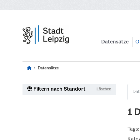
Zum Hauptinhalt wechseln
Datensätze
O
Datensätze
Filtern nach Standort
Löschen
1 
Tags:
Kateg