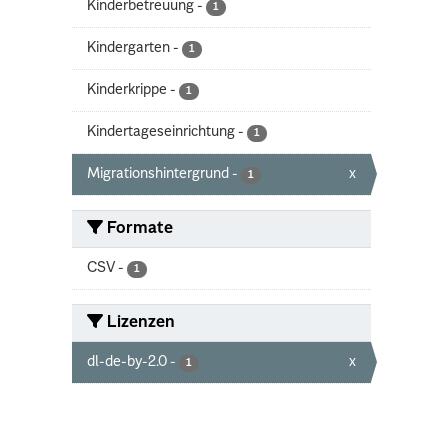
Kinderbetreuung
-
1
Kindergarten
-
1
Kinderkrippe
-
1
Kindertageseinrichtung
-
1
Migrationshintergrund
-
x
1
Formate
CSV
-
1
Lizenzen
dl-de-by-2.0
-
x
1