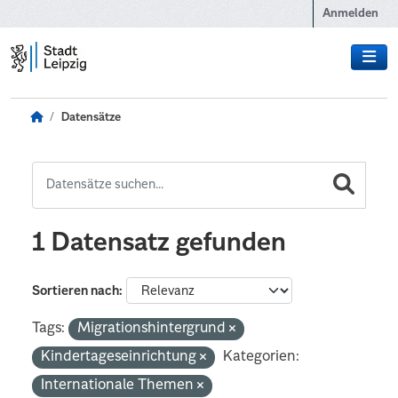
Zum Hauptinhalt wechseln
Anmelden
Datensätze
1 Datensatz gefunden
Sortieren nach
Tags:
Migrationshintergrund
Kindertageseinrichtung
Kategorien:
Internationale Themen