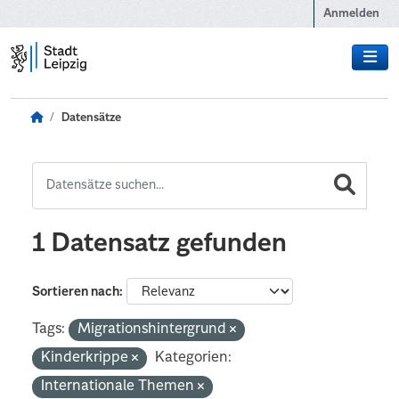
Zum Hauptinhalt wechseln
Anmelden
Datensätze
1 Datensatz gefunden
Sortieren nach
Tags:
Migrationshintergrund
Kinderkrippe
Kategorien:
Internationale Themen