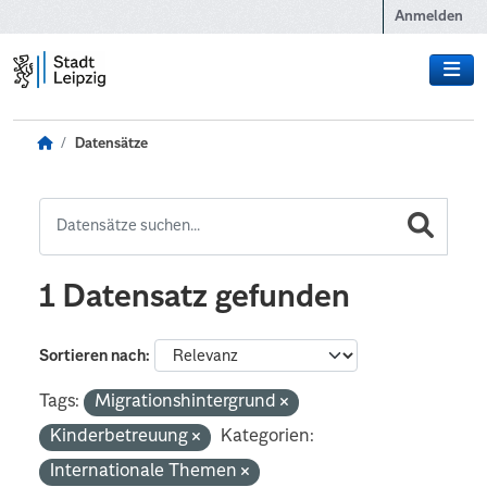
Zum Hauptinhalt wechseln
Anmelden
Datensätze
1 Datensatz gefunden
Sortieren nach
Tags:
Migrationshintergrund
Kinderbetreuung
Kategorien:
Internationale Themen