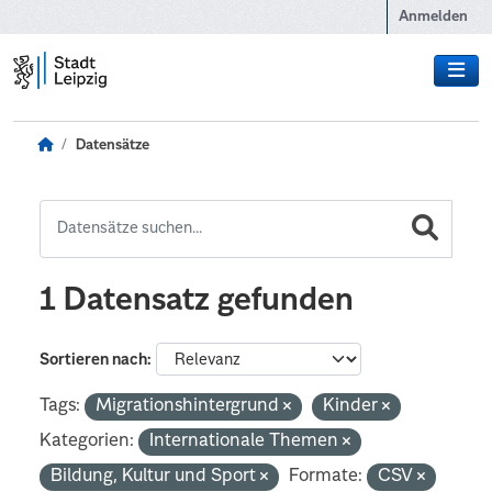
Zum Hauptinhalt wechseln
Anmelden
Datensätze
1 Datensatz gefunden
Sortieren nach
Tags:
Migrationshintergrund
Kinder
Kategorien:
Internationale Themen
Bildung, Kultur und Sport
Formate:
CSV