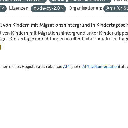
V
Lizenzen:
dl-de-by-2.0
Organisationen:
Amt für S
il von Kindern mit Migrationshintergrund in Kindertagese
l von Kindern mit Migrationshintergrund unter Kinderkripp
iger Kindertageseinrichtungen in öffentlicher und freier Träge
nnen dieses Register auch über die
API
(siehe
API-Dokumentation
) abr