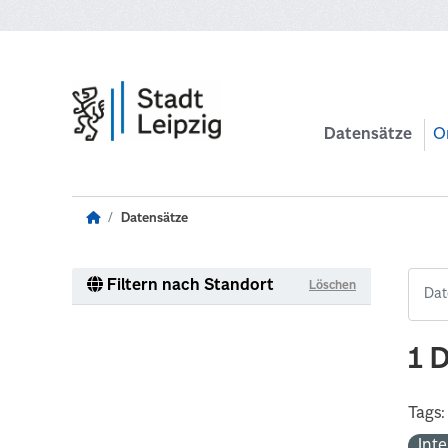
Zum Hauptinhalt wechseln
Datensätze
O
Datensätze
Filtern nach Standort
Löschen
1 
Tags:
Int