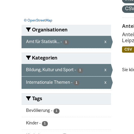
CS
© OpenStreetMap
Ante
Organisationen
Antei
Leipz
Amt für Statistik...
-
x
1
CSV
Kategorien
Bildung, Kultur und Sport
-
x
Sie kö
1
Internationale Themen
-
x
1
Tags
Bevölkerung
-
1
Kinder
-
1