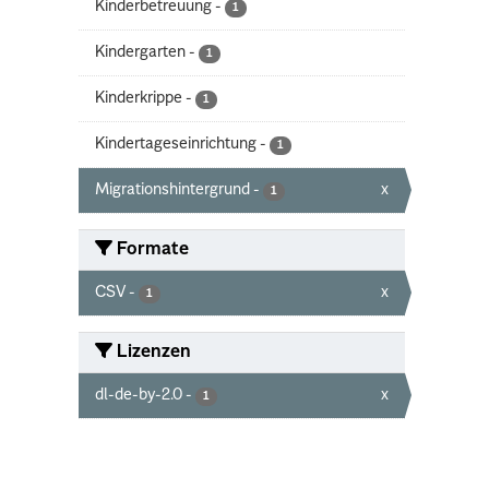
Kinderbetreuung
-
1
Kindergarten
-
1
Kinderkrippe
-
1
Kindertageseinrichtung
-
1
Migrationshintergrund
-
x
1
Formate
CSV
-
x
1
Lizenzen
dl-de-by-2.0
-
x
1