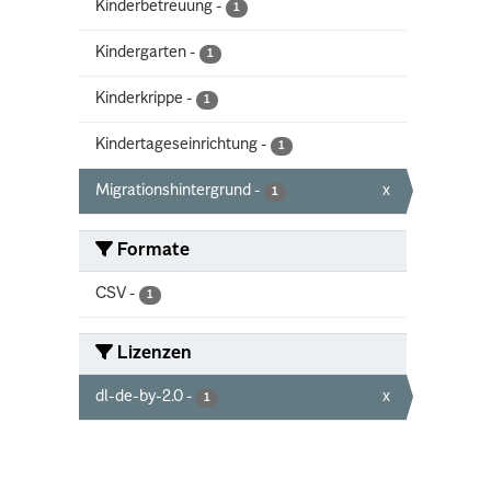
Kinderbetreuung
-
1
Kindergarten
-
1
Kinderkrippe
-
1
Kindertageseinrichtung
-
1
Migrationshintergrund
-
x
1
Formate
CSV
-
1
Lizenzen
dl-de-by-2.0
-
x
1