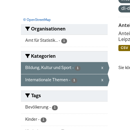
dl-
© OpenStreetMap
Ante
Organisationen
Antei
Leipz
Amt für Statistik...
-
1
CSV
Kategorien
Bildung, Kultur und Sport
-
x
Sie kö
1
Internationale Themen
-
x
1
Tags
Bevölkerung
-
1
Kinder
-
1