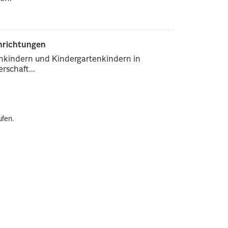
inrichtungen
enkindern und Kindergartenkindern in
rschaft...
ufen.