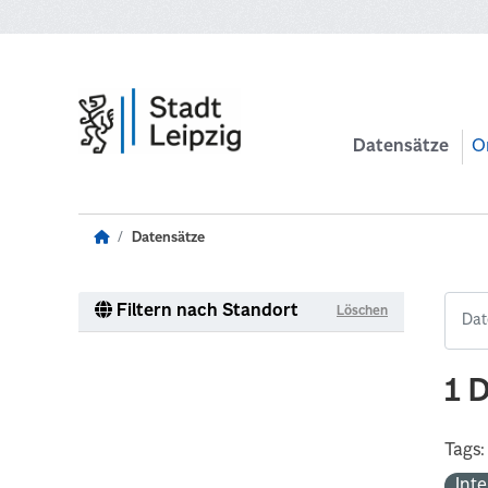
Zum Hauptinhalt wechseln
Datensätze
O
Datensätze
Filtern nach Standort
Löschen
1 
Tags:
Int