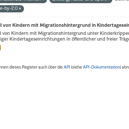
de-by-2.0
il von Kindern mit Migrationshintergrund in Kindertagese
l von Kindern mit Migrationshintergrund unter Kinderkripp
iger Kindertageseinrichtungen in öffentlicher und freier Träge
nnen dieses Register auch über die
API
(siehe
API-Dokumentation
) abr