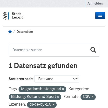
Zum Hauptinhalt wechseln
Anmelden
Datensätze
1 Datensatz gefunden
Sortieren nach
Tags:
Migrationshintergrund
Kategorien:
Bildung, Kultur und Sport
Formate:
CSV
Lizenzen:
dl-de-by-2.0