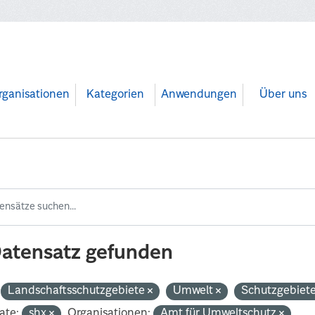
rganisationen
Kategorien
Anwendungen
Über uns
Datensatz gefunden
Landschaftsschutzgebiete
Umwelt
Schutzgebiet
ate:
shx
Organisationen:
Amt für Umweltschutz