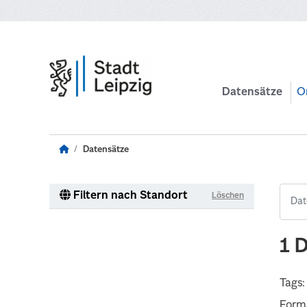
Zum Hauptinhalt wechseln
Datensätze
O
Datensätze
Filtern nach Standort
Löschen
1 
Tags:
Form