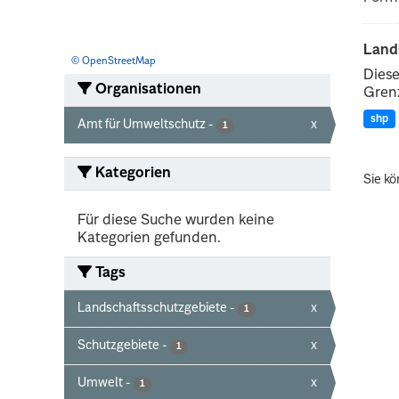
Land
© OpenStreetMap
Diese
Organisationen
Grenz
shp
Amt für Umweltschutz
-
x
1
Kategorien
Sie kö
Für diese Suche wurden keine
Kategorien gefunden.
Tags
Landschaftsschutzgebiete
-
x
1
Schutzgebiete
-
x
1
Umwelt
-
x
1