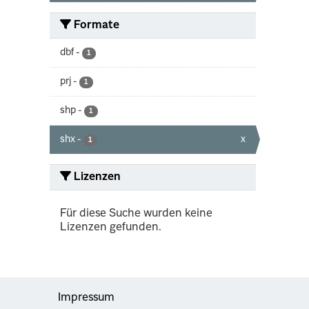
Formate
dbf
-
1
prj
-
1
shp
-
1
shx
-
x
1
Lizenzen
Für diese Suche wurden keine
Lizenzen gefunden.
Impressum