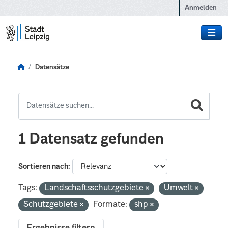
Zum Hauptinhalt wechseln
Anmelden
Datensätze
1 Datensatz gefunden
Sortieren nach
Tags:
Landschaftsschutzgebiete
Umwelt
Schutzgebiete
Formate:
shp