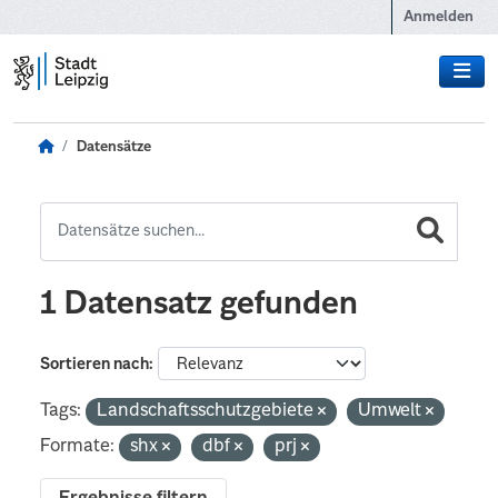
Zum Hauptinhalt wechseln
Anmelden
Datensätze
1 Datensatz gefunden
Sortieren nach
Tags:
Landschaftsschutzgebiete
Umwelt
Formate:
shx
dbf
prj