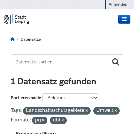
Zum Hauptinhalt wechseln
Anmelden
Datensätze
1 Datensatz gefunden
Sortieren nach
Tags:
Landschaftsschutzgebiete
Umwelt
Formate:
prj
dbf