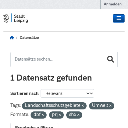
Zum Hauptinhalt wechseln
Anmelden
Datensätze
1 Datensatz gefunden
Sortieren nach
Tags:
Landschaftsschutzgebiete
Umwelt
Formate:
dbf
prj
shx