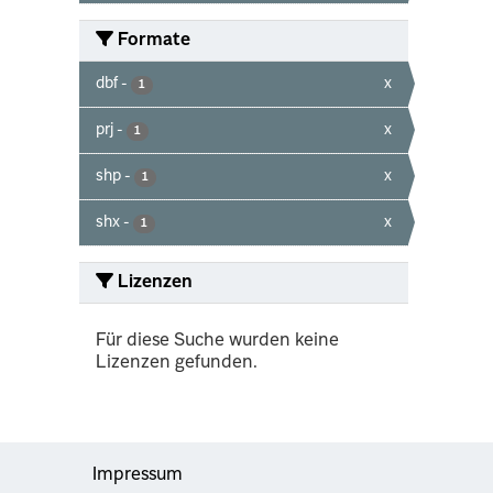
Formate
dbf
-
x
1
prj
-
x
1
shp
-
x
1
shx
-
x
1
Lizenzen
Für diese Suche wurden keine
Lizenzen gefunden.
Impressum