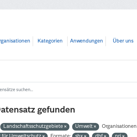
rganisationen
Kategorien
Anwendungen
Über uns
Datensatz gefunden
Landschaftsschutzgebiete
Umwelt
Organisationen
 für Umweltschutz
Formate:
shx
dbf
prj