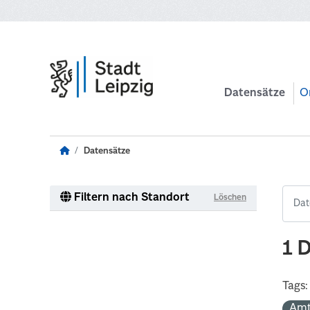
Zum Hauptinhalt wechseln
Datensätze
O
Datensätze
Filtern nach Standort
Löschen
1 
Tags:
Amt