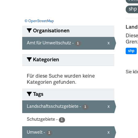
sh
© OpenStreetMap
Land
Organisationen
Diese
Grenz
Amt für Umweltschutz
-
x
1
shp
Kategorien
Sie kö
Für diese Suche wurden keine
Kategorien gefunden.
Tags
Landschaftsschutzgebiete
-
x
1
Schutzgebiete
-
1
Umwelt
-
x
1