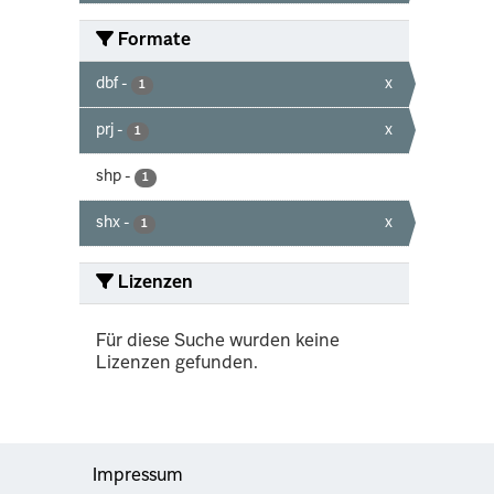
Formate
dbf
-
x
1
prj
-
x
1
shp
-
1
shx
-
x
1
Lizenzen
Für diese Suche wurden keine
Lizenzen gefunden.
Impressum