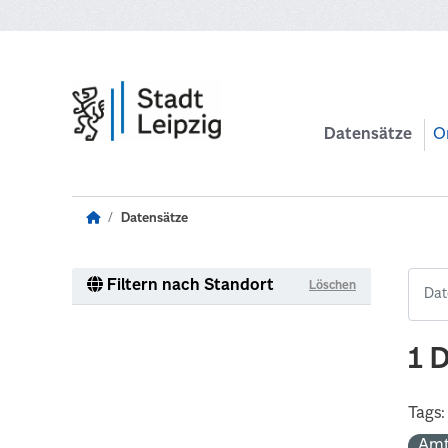
Zum Hauptinhalt wechseln
Datensätze
O
Datensätze
Filtern nach Standort
Löschen
1 
Tags:
Amt