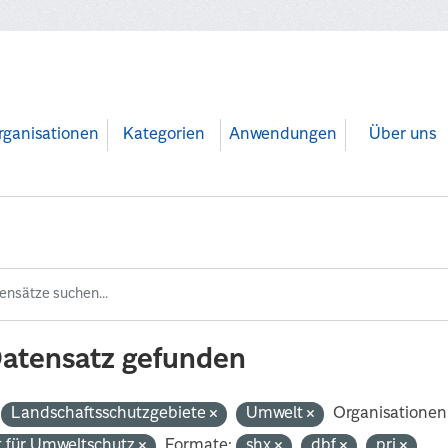
rganisationen
Kategorien
Anwendungen
Über uns
Datensatz gefunden
Landschaftsschutzgebiete
Umwelt
Organisationen
 für Umweltschutz
Formate:
shx
dbf
prj