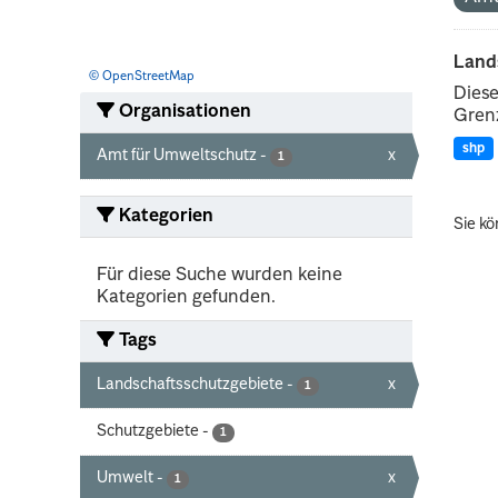
Land
© OpenStreetMap
Diese
Organisationen
Grenz
shp
Amt für Umweltschutz
-
x
1
Kategorien
Sie kö
Für diese Suche wurden keine
Kategorien gefunden.
Tags
Landschaftsschutzgebiete
-
x
1
Schutzgebiete
-
1
Umwelt
-
x
1