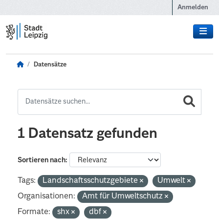
Zum Hauptinhalt wechseln
Anmelden
Datensätze
1 Datensatz gefunden
Sortieren nach
Tags:
Landschaftsschutzgebiete
Umwelt
Organisationen:
Amt für Umweltschutz
Formate:
shx
dbf