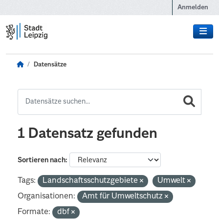
Zum Hauptinhalt wechseln
Anmelden
Datensätze
1 Datensatz gefunden
Sortieren nach
Tags:
Landschaftsschutzgebiete
Umwelt
Organisationen:
Amt für Umweltschutz
Formate:
dbf