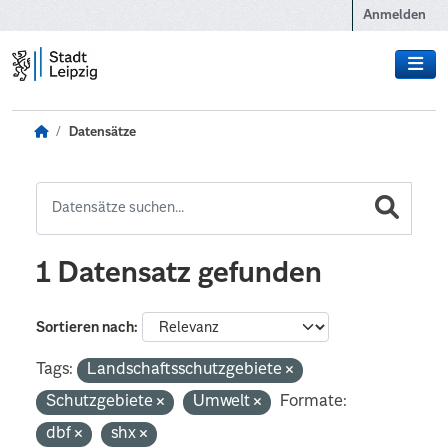
Zum Hauptinhalt wechseln
Anmelden
Datensätze
1 Datensatz gefunden
Sortieren nach
Tags:
Landschaftsschutzgebiete
Schutzgebiete
Umwelt
Formate:
dbf
shx