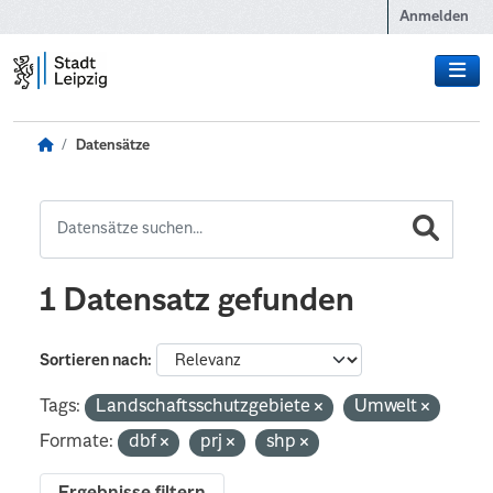
Zum Hauptinhalt wechseln
Anmelden
Datensätze
1 Datensatz gefunden
Sortieren nach
Tags:
Landschaftsschutzgebiete
Umwelt
Formate:
dbf
prj
shp