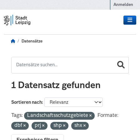
Zum Hauptinhalt wechseln
Anmelden
Datensätze
1 Datensatz gefunden
Sortieren nach
Tags:
Landschaftsschutzgebiete
Formate:
dbf
prj
shp
shx