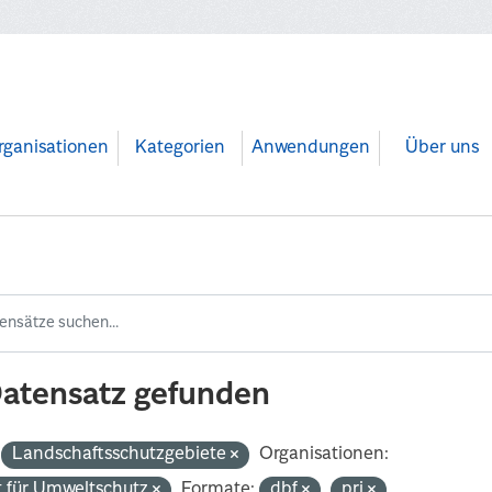
rganisationen
Kategorien
Anwendungen
Über uns
Datensatz gefunden
Landschaftsschutzgebiete
Organisationen:
 für Umweltschutz
Formate:
dbf
prj