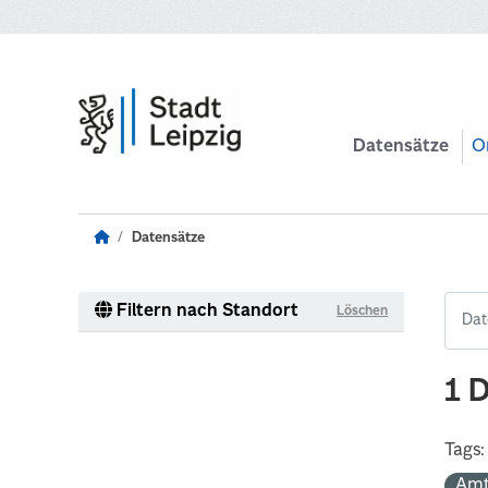
Zum Hauptinhalt wechseln
Datensätze
O
Datensätze
Filtern nach Standort
Löschen
1 
Tags:
Amt