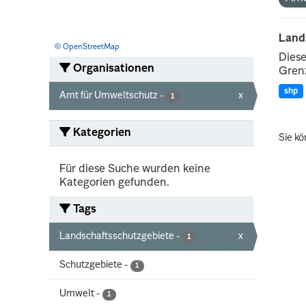
Land
© OpenStreetMap
Diese
Organisationen
Grenz
shp
Amt für Umweltschutz
-
x
1
Kategorien
Sie kö
Für diese Suche wurden keine
Kategorien gefunden.
Tags
Landschaftsschutzgebiete
-
x
1
Schutzgebiete
-
1
Umwelt
-
1