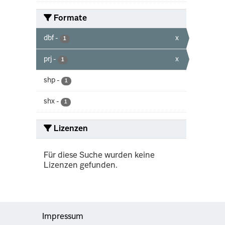
Formate
dbf
-
x
1
prj
-
x
1
shp
-
1
shx
-
1
Lizenzen
Für diese Suche wurden keine
Lizenzen gefunden.
Impressum