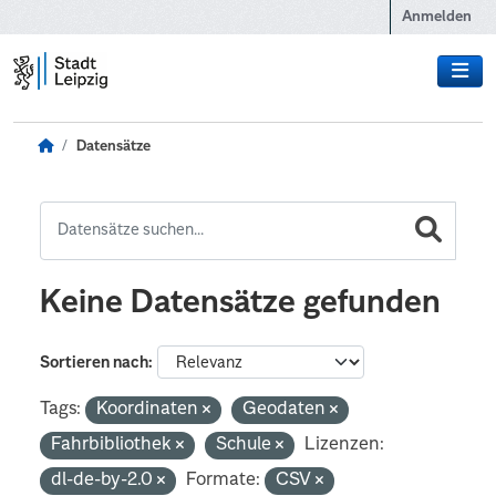
Zum Hauptinhalt wechseln
Anmelden
Datensätze
Keine Datensätze gefunden
Sortieren nach
Tags:
Koordinaten
Geodaten
Fahrbibliothek
Schule
Lizenzen:
dl-de-by-2.0
Formate:
CSV