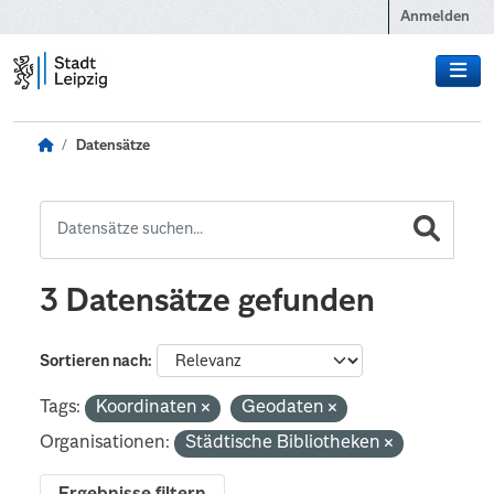
Zum Hauptinhalt wechseln
Anmelden
Datensätze
3 Datensätze gefunden
Sortieren nach
Tags:
Koordinaten
Geodaten
Organisationen:
Städtische Bibliotheken