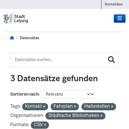
Zum Hauptinhalt wechseln
Anmelden
Datensätze
3 Datensätze gefunden
Sortieren nach
Tags:
Kontakt
Fahrplan
Haltestellen
Organisationen:
Städtische Bibliotheken
Formate:
CSV