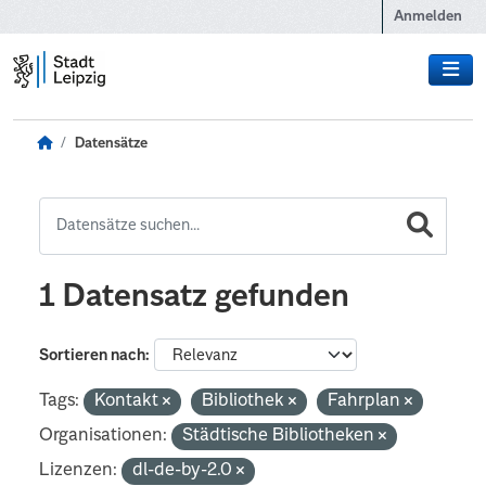
Zum Hauptinhalt wechseln
Anmelden
Datensätze
1 Datensatz gefunden
Sortieren nach
Tags:
Kontakt
Bibliothek
Fahrplan
Organisationen:
Städtische Bibliotheken
Lizenzen:
dl-de-by-2.0