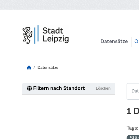
Zum Hauptinhalt wechseln
Datensätze
O
Datensätze
Filtern nach Standort
Löschen
1 
Tags:
Stä