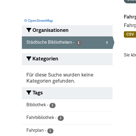
Fahrp
© OpenStreetMap
Fahrp
Organisationen
CSV
Städtische Bibliotheken
-
x
1
Sie kö
Kategorien
Für diese Suche wurden keine
Kategorien gefunden.
Tags
Bibliothek
-
1
Fahrbibliothek
-
1
Fahrplan
-
1