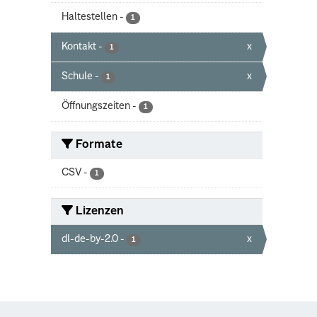
Haltestellen
-
1
Kontakt
-
x
1
Schule
-
x
1
Öffnungszeiten
-
1
Formate
CSV
-
1
Lizenzen
dl-de-by-2.0
-
x
1