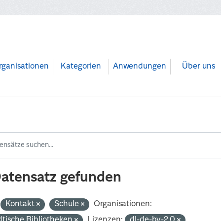
rganisationen
Kategorien
Anwendungen
Über uns
Datensatz gefunden
Kontakt
Schule
Organisationen:
dtische Bibliotheken
Lizenzen:
dl-de-by-2.0