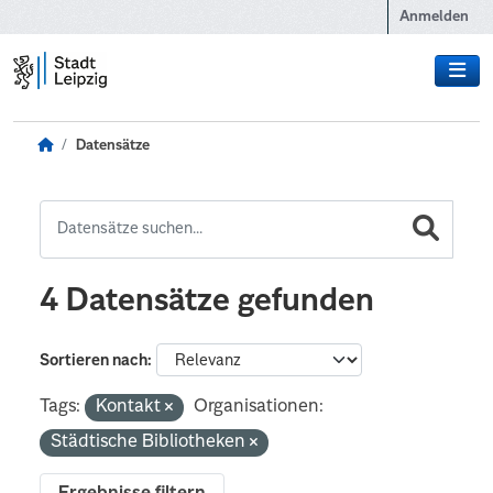
Zum Hauptinhalt wechseln
Anmelden
Datensätze
4 Datensätze gefunden
Sortieren nach
Tags:
Kontakt
Organisationen:
Städtische Bibliotheken