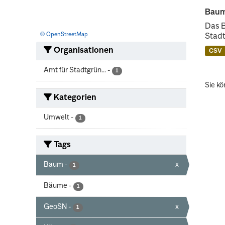
Baum
Das 
© OpenStreetMap
Stadt
Organisationen
CSV
Amt für Stadtgrün...
-
1
Sie kö
Kategorien
Umwelt
-
1
Tags
Baum
-
x
1
Bäume
-
1
GeoSN
-
x
1