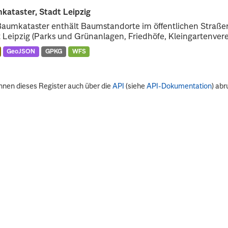
kataster, Stadt Leipzig
Baumkataster enthält Baumstandorte im öffentlichen Straß
 Leipzig (Parks und Grünanlagen, Friedhöfe, Kleingartenverei
GeoJSON
GPKG
WFS
nnen dieses Register auch über die
API
(siehe
API-Dokumentation
) abr