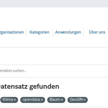
rganisationen
Kategorien
Anwendungen
Über uns
Datensatz gefunden
Klima
opendata
Baum
GeoSN