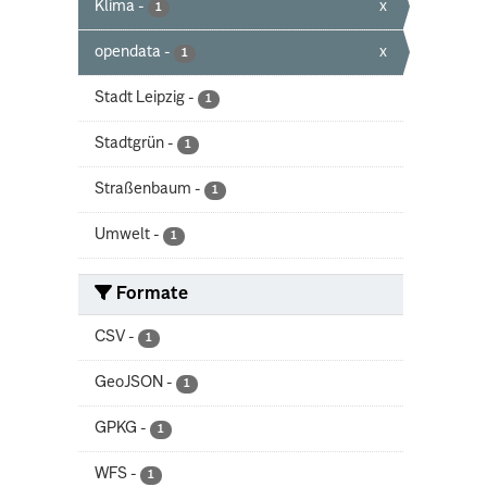
Klima
-
x
1
opendata
-
x
1
Stadt Leipzig
-
1
Stadtgrün
-
1
Straßenbaum
-
1
Umwelt
-
1
Formate
CSV
-
1
GeoJSON
-
1
GPKG
-
1
WFS
-
1