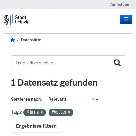
Zum Hauptinhalt wechseln
Anmelden
Datensätze
1 Datensatz gefunden
Sortieren nach
Tags:
Klima
Wetter
Ergebnisse filtern